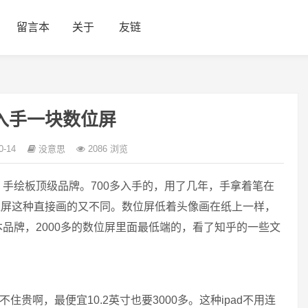
留言本
关于
友链
入手一块数位屏
0-14
没意思
2086 浏览
，手绘板顶级品牌。700多入手的，用了几年，手拿着笔在
位屏这种直接画的又不同。数位屏低着头像画在纸上一样，
本品牌，2000多的数位屏里面最低端的，看了知乎的一些文
架不住贵啊，最便宜10.2英寸也要3000多。这种ipad不用连