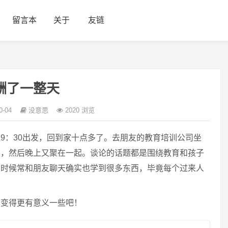
留言本
关于
友链
酬了一整天
0-04
没意思
2020 浏览
9：30出发，回到家十点多了。去朋友的教育培训公司坐
饭，然后晚上又聚在一起。谈论的话题都是围绕教育和孩子
有时候常和朋友聊天确实也学到很多东西，毕竟每个过来人
酬变得更有意义一些吧！