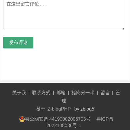
发布评论
关于我
|
联系方式
|
邮箱
|
猪肉分一半
|
留言
|
管
理
基于
Z-blogPHP
by zblog5
粤公网安备 44190002006703号
粤ICP备
2022108086号-1