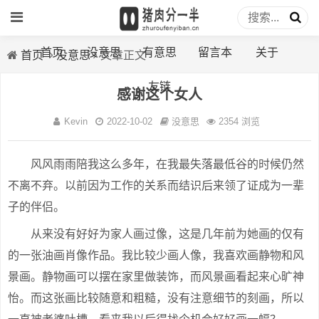
首页
没意思
有意思
留言本
关于
首页
没意思
文章正文
友链
感谢这个女人
Kevin
2022-10-02
没意思
2354 浏览
风风雨雨陪我这么多年，在我最失落最低谷的时候仍然
不离不弃。以前因为工作的关系而结识后来领了证成为一辈
子的伴侣。
从来没有好好为家人画过像，这是几年前为她画的仅有
的一张油画肖像作品。我比较少画人像，我喜欢画静物和风
景画。静物画可以摆在家里做装饰，而风景画看起来心旷神
怡。而这张画比较随意和粗糙，没有注意细节的刻画，所以