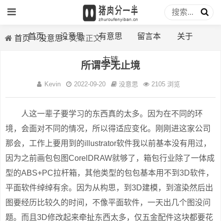
首页
没意思
有意思
留言本
关于
首页
没意思
文章正文
友链
所谓学无止境
Kevin
2022-09-20
没意思
2105 浏览
人这一辈子要学习的东西真的太多。因为在不同的环
境，会面对不同的情况，所以得适应变化。刚刚进这家公司
那会，工作上要用到的illustrator软件我以前基本没有用过，
因为之前画包包图CorelDRAW就够了，箱包行业除了一体成
型的ABS+PC拉杆箱，其他类型的包包基本用不到3D软件，
平面软件绰绰有余。因为从构思，到3D建模，到渲染然后出
图要经历比较久的时间，不像平面软件，一天出几个图没问
题。而且3D修改起来牵扯东西太多，仅五金配件这块都要花