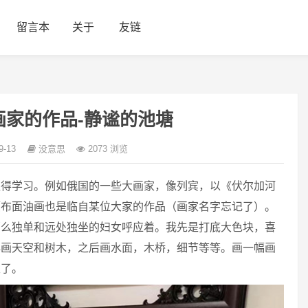
留言本
关于
友链
画家的作品-静谧的池塘
9-13
没意思
2073 浏览
值得学习。例如俄国的一些大画家，像列宾，以《伏尔加河
幅布面油画也是临自某位大家的作品（画家名字忘记了）。
那么独单和远处独坐的妇女呼应着。我先是打底大色块，喜
再画天空和树木，之后画水面，木桥，细节等等。画一幅画
里了。